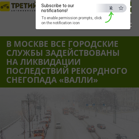
×
Subscribe to our
notifications!
To enable permission prompts, click
on the notification icon
ESC
Вход
|
Регистрация
|
Забыли пароль?
В МОСКВЕ ВСЕ ГОРОДСКИЕ
СЛУЖБЫ ЗАДЕЙСТВОВАНЫ
НА ЛИКВИДАЦИИ
ПОСЛЕДСТВИЙ РЕКОРДНОГО
СНЕГОПАДА «ВАЛЛИ»