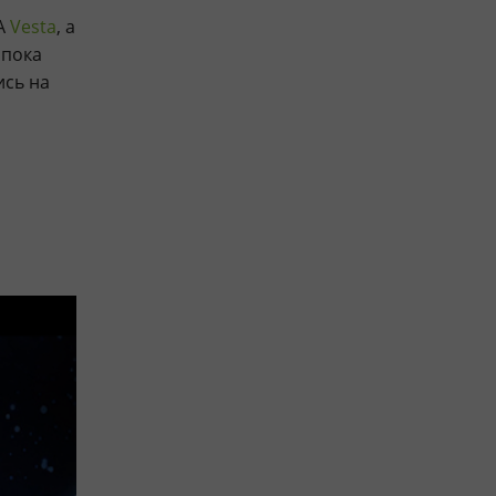
A
Vesta
, а
о пока
ись на