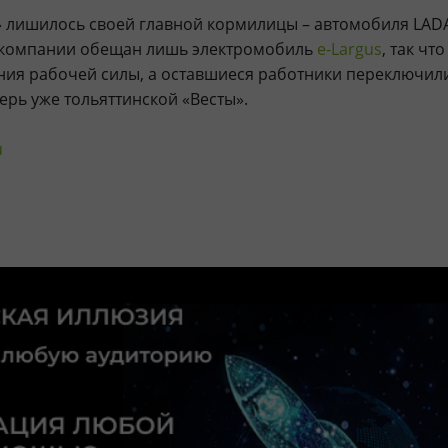
 лишилось своей главной кормилицы – автомобиля LAD
 компании обещан лишь электромобиль
e-Largus
, так чт
ия рабочей силы, а оставшиеся работники переключил
ерь уже тольяттинской «Весты».
u