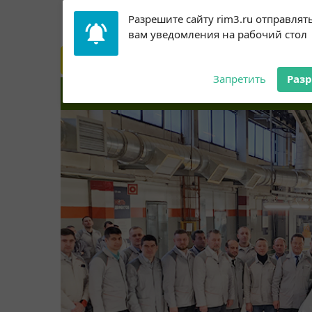
Subscribe to our
Разрешите сайту rim3.ru отправлят
АВТОНОВОСТИ
КОММЕРЧЕСКИЕ
notifications!
вам уведомления на рабочий стол
АВТОМОБИЛИ
To enable permission prompts, click
on the notification icon
Запретить
Раз
НА ВАЗЕ СОБРАЛИ ПЕРВУЮ