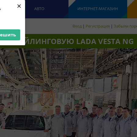
×
ь
АВТО
ИНТЕРНЕТ-МАГАЗИН
Вход
|
Регистрация
|
Забыли пар
решить
 РЕСТАЙЛИНГОВУЮ LADA VESTA NG